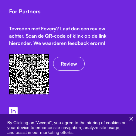
For Partners
Tevreden met Eevery? Laat dan een review
achter. Scan de QR-code of klink op de link
hieronder. We waarderen feedback erorm!
Review
Algemene voorwaarden
By Clicking on "Accept", you agree to the storing of cookies on
your device to enhance site navigation, analyze site usage,
Privacybeleid
and assist in our marketing efforts.