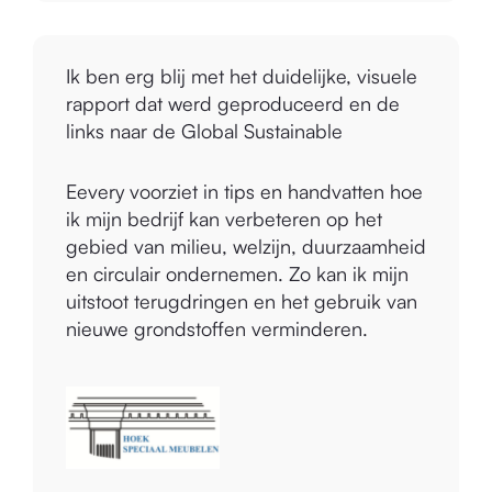
Ik ben erg blij met het duidelijke, visuele
rapport dat werd geproduceerd en de
links naar de Global Sustainable
Development Goals die ik kan gebruiken
met onze marketingcommunicatie. Met
behulp van het Verbeterportaal op het
platform zullen we werken aan de
Eevery voorziet in tips en handvatten hoe
suggesties voor milieuverbetering om
ik mijn bedrijf kan verbeteren op het
onze uitstoot van broeikasgassen te
gebied van milieu, welzijn, duurzaamheid
verminderen, te meten en te
en circulair ondernemen. Zo kan ik mijn
compenseren.
uitstoot terugdringen en het gebruik van
nieuwe grondstoffen verminderen.