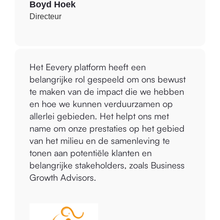
Julie Binney
Boyd Hoek
Commercieel en communicatiemanager
Directeur
Het Eevery platform laat ons zien waar en
Het Eevery platform heeft een
hoe we onze impact op het gebied van
belangrijke rol gespeeld om ons bewust
milieu en de samenleving kunnen
te maken van de impact die we hebben
verbeteren als bedrijf. Dit is volledig in
en hoe we kunnen verduurzamen op
lijn met onze waarden en onze missie om
allerlei gebieden. Het helpt ons met
een verschil te maken in het leven van
name om onze prestaties op het gebied
anderen en binnen onze gemeenschap.
van het milieu en de samenleving te
tonen aan potentiële klanten en
belangrijke stakeholders, zoals Business
Growth Advisors.
Charmaine Vincent
Owner and CEO