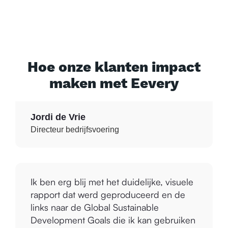
hierbij te helpen. Het geeft ons namelijk
inzicht in onze huidige situatie én
praktische verbeterpunten waar we
direct mee aan de slag kunnen.
Hoe onze klanten impact
maken met Eevery
Jordi de Vrie
Directeur bedrijfsvoering
Ik ben erg blij met het duidelijke, visuele
rapport dat werd geproduceerd en de
links naar de Global Sustainable
Development Goals die ik kan gebruiken
met onze marketingcommunicatie. Met