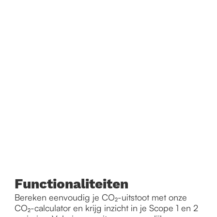
Meet Scope 1, 2 en 3
eenvoudig
Bereken laagdrempelig je directe en indirecte
emissies en krijg inzicht in je impact.
Functionaliteiten
Bereken eenvoudig je CO₂-uitstoot met onze
CO₂-calculator en krijg inzicht in je Scope 1 en 2