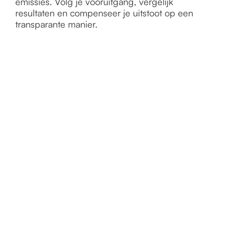
emissies. Volg je vooruitgang, vergelijk
resultaten en compenseer je uitstoot op een
transparante manier.
CO₂-KPI’s
Bekijk je CO₂-uitstoot per categorie en
belangrijke prestatie-indicatoren.
Vooruitgang tracken
Vergelijk je uitstoot per jaar en monitor je
reductie-inspanningen.
Uitstoot per categorie
Krijg een overzicht van je emissies verdeeld over
verschillende bedrijfsprocessen.