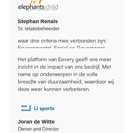
Duurzaamheid is een containerbegrip,
Stephan Renals
waar drie criteria mee verbonden zijn:
Sr. relatiebeheerder
Environmental, Social en Governance.
Een scala aan onderwerpen valt onder
deze ESG, waar een bedrijf veel, beperkt
of minimaal mee te maken heeft en in die
Het platform van Eevery geeft ons meer
mate er iets mee moet gaan doen.
inzicht in de impact van ons bedrijf. Met
Eevery biedt handvatten om het proces
name op onderwerpen in de volle
van duurzaamheid en ethische impact te
breedte van duurzaamheid, waardoor wij
kunnen ontdekken, te ontwikkelen en te
deze weer kunnen verbeteren.
evalueren. Eevery zorgt voor inzichtelijke
rapportages waar op een dynamische
wijze op doorgebouwd kan worden met
veel voorbeelden en uitleg voor ons
Joran de Witte
Amolé en onze klanten.