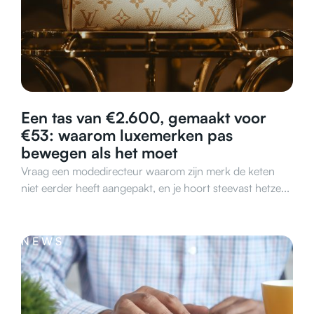
Een tas van €2.600, gemaakt voor
€53: waarom luxemerken pas
bewegen als het moet
Vraag een modedirecteur waarom zijn merk de keten
niet eerder heeft aangepakt, en je hoort steevast hetze...
NEWS