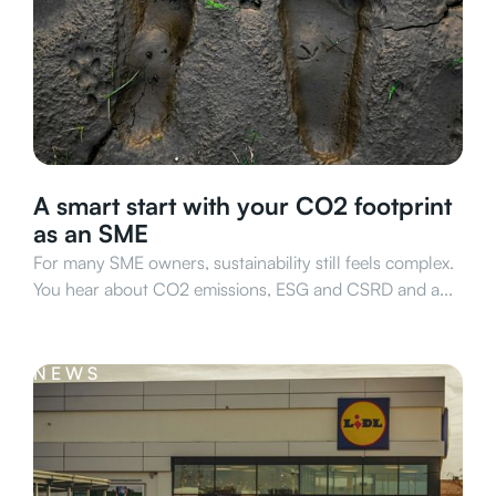
A smart start with your CO2 footprint
as an SME
For many SME owners, sustainability still feels complex.
You hear about CO2 emissions, ESG and CSRD and a...
NEWS