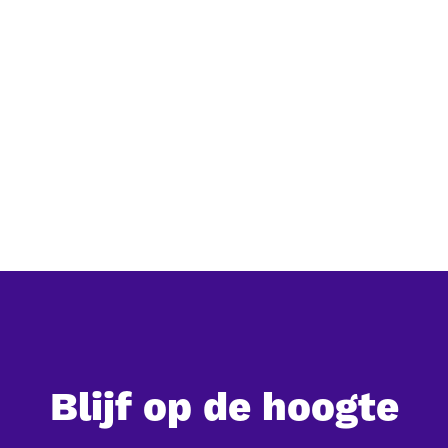
Grootschalig natuurherstel in China:
een overzicht van de belangrijkste
programma's
Grootschalig natuurherstel in China: een overzicht van
de belangrijkste programma's
Blijf op de hoogte