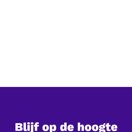
Grootschalig natuurherstel in China:
een overzicht van de belangrijkste
programma's
Grootschalig natuurherstel in China: een overzicht van
de belangrijkste programma's
Blijf op de hoogte