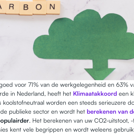
goed voor 71% van de werkgelegenheid en 63% v
de in Nederland, heeft het
Klimaatakkoord
een kl
s koolstofneutraal worden een steeds serieuzere doe
s de publieke sector en wordt het
berekenen van d
populairder
. Het berekenen van uw CO2-uitstoot, -f
sies kent vele begrippen en wordt weleens gebruik