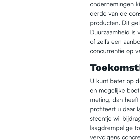
ondernemingen kij
derde van de con
producten. Dit ge
Duurzaamheid is v
of zelfs een aanb
concurrentie op v
Toekomst
U kunt beter op d
en mogelijke boet
meting, dan heeft
profiteert u daar 
steentje wil bijdr
laagdrempelige too
vervolgens concre