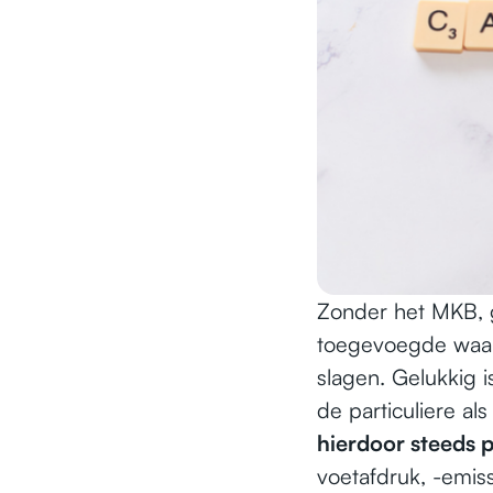
Zonder het MKB, 
toegevoegde waar
slagen. Gelukkig i
de particuliere al
hierdoor steeds 
voetafdruk, -emis