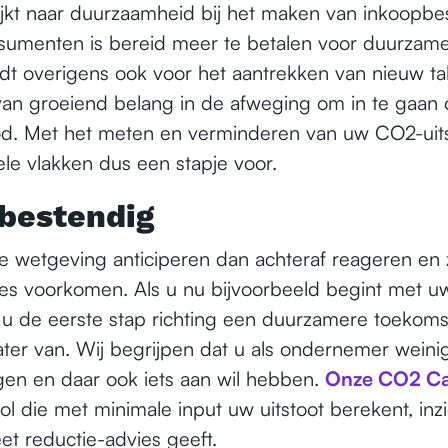
kt naar duurzaamheid bij het maken van inkoopbes
sumenten is bereid meer te betalen voor duurzame
ldt overigens ook voor het aantrekken van nieuw tal
an groeiend belang in de afweging om in te gaan 
od. Met het meten en verminderen van uw CO2-uitst
ele vlakken dus een stapje voor.
bestendig
e wetgeving anticiperen dan achteraf reageren en z
es voorkomen. Als u nu bijvoorbeeld begint met u
 u de eerste stap richting een duurzamere toekoms
later van. Wij begrijpen dat u als ondernemer weinig
agen en daar ook iets aan wil hebben.
Onze CO2 Ca
l die met minimale input uw uitstoot berekent, inzi
et reductie-advies geeft.