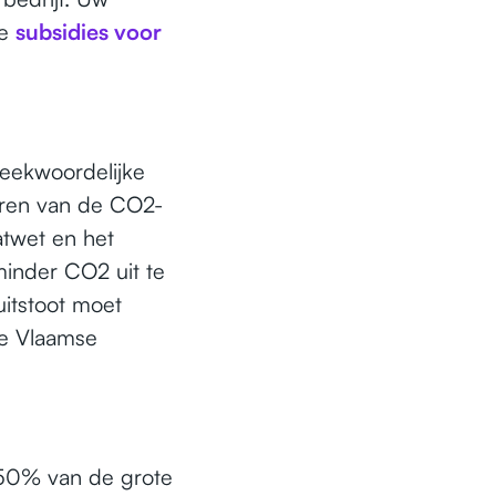
de
subsidies voor
reekwoordelijke
eren van de CO2-
atwet en het
inder CO2 uit te
uitstoot moet
e Vlaamse
 50% van de grote