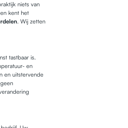
raktijk niets van
 en kent het
rdelen
. Wij zetten
st tastbaar is.
mperatuur- en
n en uitstervende
n geen
tverandering
bedrijf. Uw