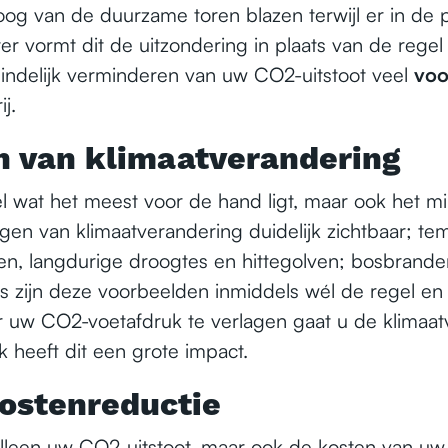
oog van de duurzame toren blazen terwijl er in de p
er vormt dit de uitzondering in plaats van de regel
indelijk verminderen van uw CO2-uitstoot veel
voo
j.
 van klimaatverandering
l wat het meest voor de hand ligt, maar ook het min
lgen van klimaatverandering duidelijk zichtbaar; te
gen, langdurige droogtes en hittegolven; bosbrande
as zijn deze voorbeelden inmiddels wél de regel e
r uw CO2-voetafdruk te verlagen gaat u de klimaa
 heeft dit een grote impact.
ostenreductie
alleen uw CO2-uitstoot, maar ook de kosten van uw 