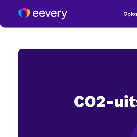
Oplos
CO2-uit