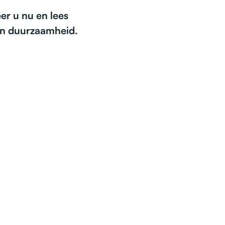
r u nu en lees
 en duurzaamheid.
WS