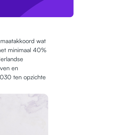
limaatakkoord wat
 met minimaal 40%
derlandse
jven en
2030 ten opzichte