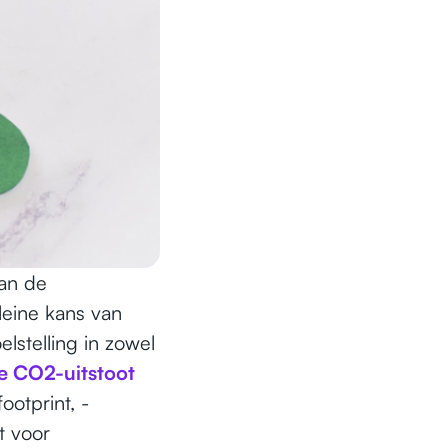
an de
eine kans van
lstelling in zowel
e CO2-uitstoot
ootprint, -
t voor