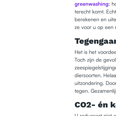
greenwashing
: h
terecht komt. Echt
berekenen en uite
ze voor u op een ri
Tegengaan
Het is het voordee
Toch zijn de gevo
zeespiegelstijgin
diersoorten. Hela
uitzondering. Doo
tegen. Gezamenlijk
CO2- én k
U reduceert niet 