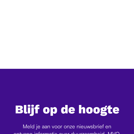
Grootschalig natuurherstel in China:
een overzicht van de belangrijkste
programma's
Grootschalig natuurherstel in China: een overzicht van
de belangrijkste programma's
Blijf op de hoogte
Meld je aan voor onze nieuwsbrief en
ontvang informatie over duurzaamheid, MVO,