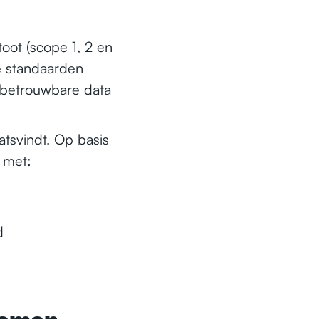
ot (scope 1, 2 en
le standaarden
t betrouwbare data
atsvindt. Op basis
 met:
d