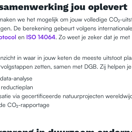
samenwerking jou oplevert
ken we het mogelijk om jouw volledige CO₂-uitsto
rengen. De berekening gebeurt volgens internationa
tocol
en
ISO 14064
. Zo weet je zeker dat je me
 inzicht in waar in jouw keten de meeste uitstoot pla
rvolgstappen zetten, samen met DGB. Zij helpen je
data-analyse
 reductieplan
tie via gecertificeerde natuurprojecten wereldwij
n de CO₂-rapportage