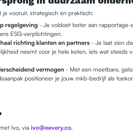
rsprong in duurzaam onder
je vooruit, strategisch én praktisch:
op regelgeving
- Je voldoet beter aan rapportage-e
re ESG-verplichtingen.
rhaal richting klanten en partners
- Je laat zien da
ijkheid neemt voor je hele keten, iets wat steeds 
nderscheidend vermogen
- Met een meetbare, gel
aanpak positioneer je jouw mkb-bedrijf als toeko
?
met Ivo, via
ivo@eevery.co.