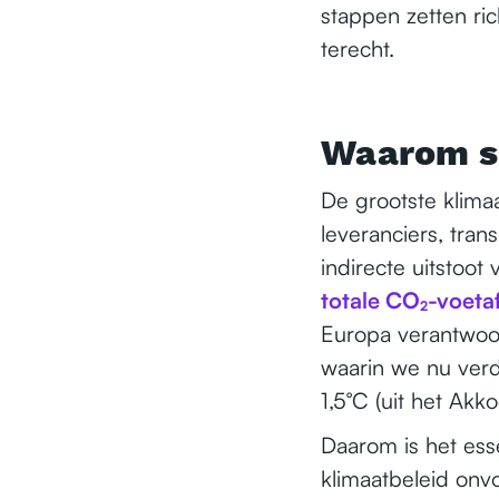
stappen zetten ri
terecht.
Waarom s
De grootste klimaa
leveranciers, tran
indirecte uitstoo
totale CO₂-voeta
Europa verantwoo
waarin we nu verd
1,5°C (uit het Akko
Daarom is het esse
klimaatbeleid onvo