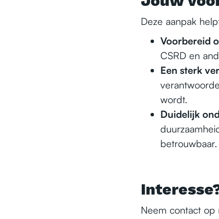
Jouw voo
Deze aanpak helpt 
Voorbereid 
CSRD en ande
Een sterk ve
verantwoordel
wordt.
Duidelijk o
duurzaamheids
betrouwbaar.
Interesse
Neem contact op 