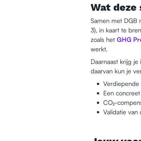
Wat deze 
Samen met DGB ma
3), in kaart te b
zoals het
GHG Pro
werkt.
Daarnaast krijg je
daarvan kun je ve
Verdiepende 
Een concreet
CO₂-compensa
Validatie va