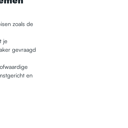
nemen
isen zoals de
t je
vaker gevraagd
oofwaardige
mstgericht en