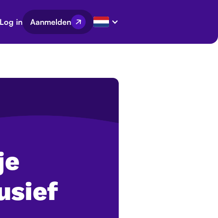
Log in
Aanmelden
je
usief