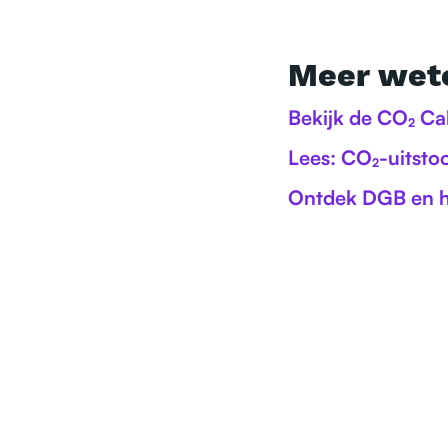
Meer wete
Bekijk de CO₂ Ca
Lees: CO₂-uitsto
Ontdek DGB en 