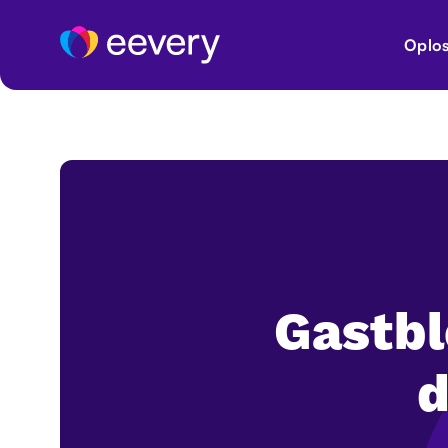
Oplos
Gastbl
d