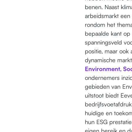
benen. Naast klim
arbeidsmarkt een 
rondom het thema 
bepaalde kant op
spanningsveld vo
positie, maar ook
dynamische markt
Environment, So
ondernemers inzic
gebieden van Env
uitstoot biedt Ee
bedrijfsvoetafdru
huidige en toekoms
hun ESG prestati
eigen bereik en d