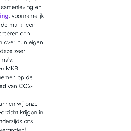
e samenleving en
ing
, voornamelijk
t de markt een
creëren een
n over hun eigen
 deze zeer
ema’s;
nen MKB-
rnemen op de
ied van CO2-
e
kunnen wij onze
erzicht krijgen in
derzijds ons
vergroten!