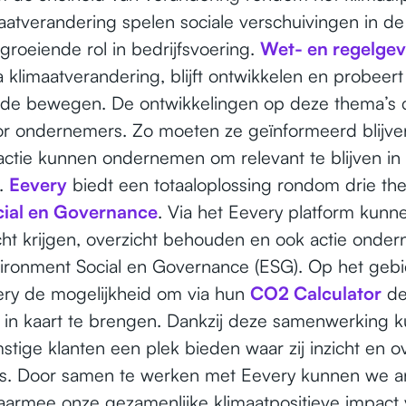
aatverandering spelen sociale verschuivingen in d
groeiende rol in bedrijfsvoering.
Wet- en regelgev
klimaatverandering, blijft ontwikkelen en probeer
 de bewegen. De ontwikkelingen op deze thema’s 
or ondernemers. Zo moeten ze geïnformeerd blijve
 actie kunnen ondernemen om relevant te blijven in
.
Eevery
biedt een totaaloplossing rondom drie th
cial en Governance
. Via het Eevery platform kun
ht krijgen, overzicht behouden en ook actie onde
ironment Social en Governance (ESG). Op het geb
very de mogelijkheid om via hun
CO2 Calculator
d
k in kaart te brengen. Dankzij deze samenwerking 
tige klanten een plek bieden waar zij inzicht en ov
es. Door samen te werken met Eevery kunnen we an
aarmee onze gezamenlijke klimaatpositieve impact 