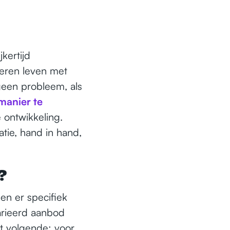
kertijd
eren leven met
t geen probleem, als
manier te
 ontwikkeling.
tie, hand in hand,
?
en er specifiek
arieerd aanbod
et volgende: voor