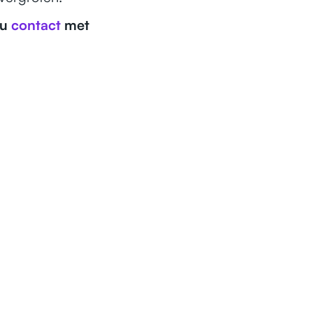
nu
contact
met
WS