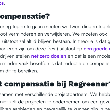
ps
.
ompensatie?
ring tegen te gaan moeten we twee dingen tegelij
toot verminderen en verwijderen. We moeten ook l
; uitstoot zal altijd blijven bestaan. In theorie is da
nieren zijn om deze (rest) uitstoot op
een goede 
drijven stellen
net zero doelen
en dat is een mooie
h minder vaak beseffen is dat reductie én compensa
m dit te bereiken.
 compensatie bij Regreener
samen met verschillende projectpartners. We hebb
niet zelf de projecten te ondernemen om een gev
lijven aanbieden en bewegelijk te kunnen zijn in h