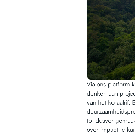
Via ons platform 
denken aan proje
van het koraalrif.
duurzaamheidsprof
tot dusver gemaak
over impact te ku