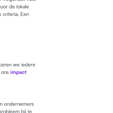
oor de lokale
 criteria. Een
liceren we iedere
t ons
impact
 en ondernemers
robleem bij te