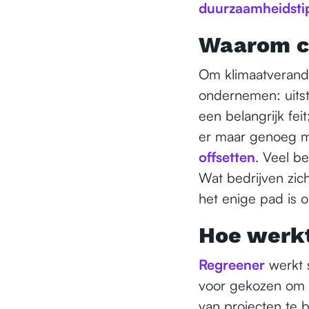
duurzaamheidsti
Waarom c
Om klimaatverande
ondernemen: uits
een belangrijk feit
er maar genoeg ma
offsetten
. Veel be
Wat bedrijven zic
het enige pad is o
Hoe werkt
Regreener
werkt 
voor gekozen om 
van projecten te b