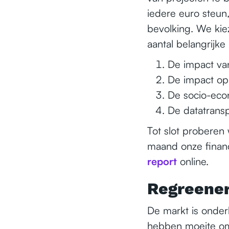
iedere euro steun
bevolking. We kiez
aantal belangrijke 
De impact va
De impact op 
De socio-eco
De datatransp
Tot slot proberen 
maand onze financ
report
online.
Regreener
De markt is onder
hebben moeite om